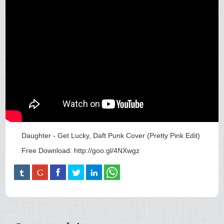
Daughter - Get Lucky, Daft Punk Cover (Pretty Pink Edit)
Free Download: http://goo.gl/4NXwgz