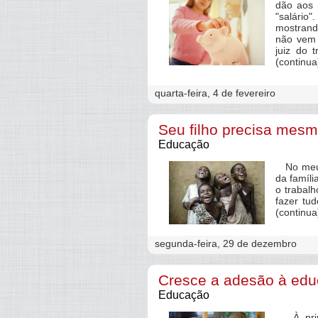
dão aos 
"salário
mostrand
não vem 
juiz do 
(continua
quarta-feira, 4 de fevereiro
Seu filho precisa mesmo
Educação
No meu t
da famíl
o trabalh
fazer tud
(continua
segunda-feira, 29 de dezembro
Cresce a adesão à edu
Educação
À primei