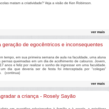
as matam a criatividade? Veja a visão de Ken Robinson.
ver mais
geração de egocêntricos e inconsequentes
 tempo, em sua primeira semana de aula na faculdade, uma aluna
s pernas queimadas em um dia de acolhimento de calouros. Jovem,
7 anos e feliz por realizar o sonho de ingressar em uma faculdade.
m dia que deveria ser de festa foi interceptada por “colegas”
s. (continua)
ver mais
gradar a criança - Rosely Sayão
ista em questões relacionadas à família e à escola, a psicóloga