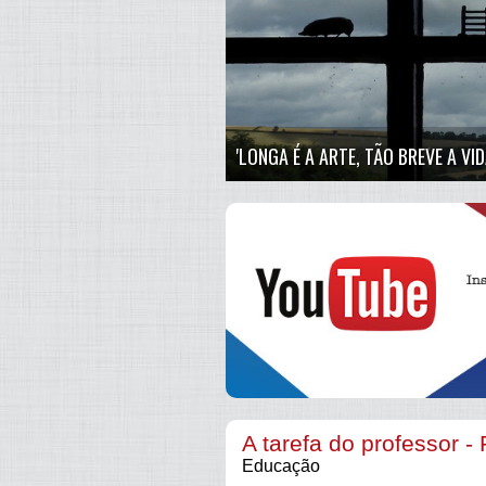
'LONGA É A ARTE, TÃO BREVE A VI
A tarefa do professor 
Educação