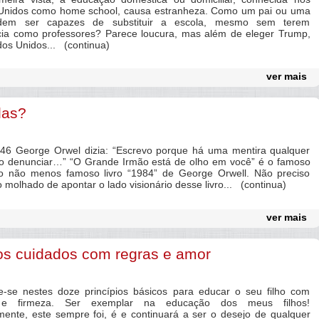
Unidos como home school, causa estranheza. Como um pai ou uma
em ser capazes de substituir a escola, mesmo sem terem
cia como professores? Parece loucura, mas além de eleger Trump,
dos Unidos... (continua)
ver mais
las?
George Orwel dizia: “Escrevo porque há uma mentira qualquer
o denunciar…” “O Grande Irmão está de olho em você” é o famoso
o não menos famoso livro “1984” de George Orwell. Não preciso
 molhado de apontar o lado visionário desse livro... (continua)
ver mais
hos cuidados com regras e amor
se nestes doze princípios básicos para educar o seu filho com
 e firmeza. Ser exemplar na educação dos meus filhos!
mente, este sempre foi, é e continuará a ser o desejo de qualquer