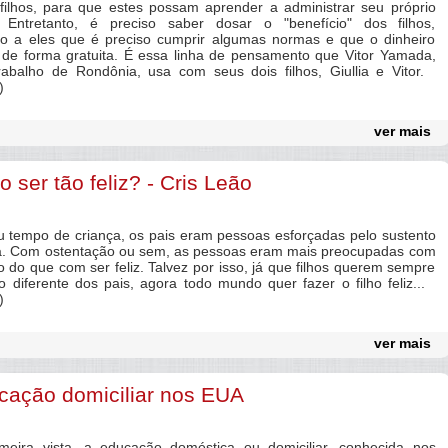
filhos, para que estes possam aprender a administrar seu próprio
". Entretanto, é preciso saber dosar o "benefício" dos filhos,
o a eles que é preciso cumprir algumas normas e que o dinheiro
de forma gratuita. É essa linha de pensamento que Vitor Yamada,
trabalho de Rondônia, usa com seus dois filhos, Giullia e Vitor.
)
ver mais
 ser tão feliz? - Cris Leão
empo de criança, os pais eram pessoas esforçadas pelo sustento
ia. Com ostentação ou sem, as pessoas eram mais preocupadas com
o do que com ser feliz. Talvez por isso, já que filhos querem sempre
o diferente dos pais, agora todo mundo quer fazer o filho feliz...
)
ver mais
cação domiciliar nos EUA
ra vista, a educação doméstica ou domiciliar, conhecida nos