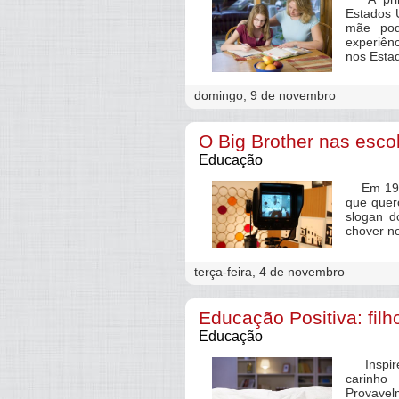
Estados 
mãe pod
experiên
nos Esta
domingo, 9 de novembro
O Big Brother nas esco
Educação
Em 1946 
que quer
slogan d
chover no
terça-feira, 4 de novembro
Educação Positiva: fil
Educação
Inspire-
carinho
Provavel