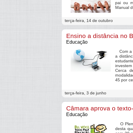
pai ou m
Manual d
terça-feira, 14 de outubro
Ensino a distância no 
Educação
Com a pe
a distânc
estudan
investem
Cerca d
modalida
45 por ce
terça-feira, 3 de junho
Câmara aprova o texto
Educação
O Plenár
desta qu